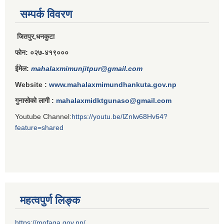
राजपत्राङ्कित निजामती कर्मचारीको निमित्त बार्षिक कार्य सम्पादन मूल्याङ्कन फारम( रा.प तृतिय श्रेणीका लागी)
सम्पर्क विवरण
जितपुर,धनकुटा
फोन: ०२७-४१९०००
राजपत्र अनङ्कित तथा श्रेणी विहिन निजामती कर्मचारीको लागी कार्यसम्पादन फारम ।
ईमेल:
mahalaxmimunjitpur@gmail.com
Website :
www.mahalaxmimundhankuta.gov.np
गुनासोको लागी :
mahalaxmidktgunaso@gmail.com
Youtube Channel:
https://youtu.be/lZnlw68Hv64?
feature=shared
महत्वपुर्ण लिङ्क
https://mofaga.gov.np/