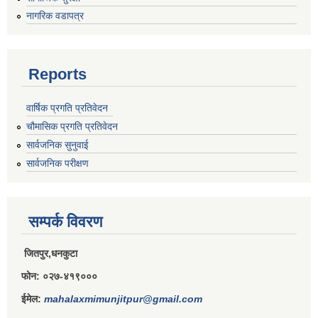
नागरिक वडापत्र
राजपत्राङ्कित निजामती कर्मचारीको निमित्त बार्षिक कार्य सम्पादन मूल्याङ्कन फारम( रा.प तृतिय श्रेणीका लागी)
Reports
राजपत्र अनङ्कित तथा श्रेणी विहिन निजामती कर्मचारीको लागी कार्यसम्पादन फारम ।
वार्षिक प्रगति प्रतिवेदन
चौमासिक प्रगति प्रतिवेदन
सार्वजनिक सुनुवाई
सार्वजनिक परीक्षण
सम्पर्क विवरण
जितपुर,धनकुटा
फोन: ०२७-४१९०००
ईमेल:
mahalaxmimunjitpur@gmail.com