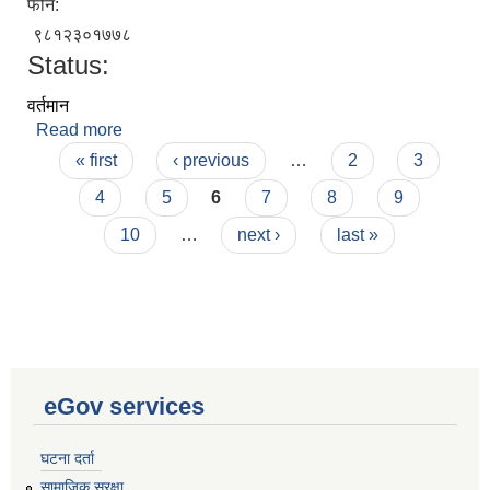
फोन:
९८१२३०१७७८
Status:
वर्तमान
Read more
about अशोक रम्तेल
Pages
« first
‹ previous
…
2
3
4
5
6
7
8
9
10
…
next ›
last »
eGov services
घटना दर्ता
सामाजिक सुरक्षा