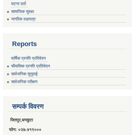
घटना दर्ता
राजपत्राङ्कित निजामती कर्मचारीको निमित्त बार्षिक कार्य सम्पादन मूल्याङ्कन फारम( रा.प तृतिय श्रेणीका लागी)
सामाजिक सुरक्षा
नागरिक वडापत्र
राजपत्र अनङ्कित तथा श्रेणी विहिन निजामती कर्मचारीको लागी कार्यसम्पादन फारम ।
Reports
वार्षिक प्रगति प्रतिवेदन
चौमासिक प्रगति प्रतिवेदन
सार्वजनिक सुनुवाई
सार्वजनिक परीक्षण
सम्पर्क विवरण
जितपुर,धनकुटा
फोन: ०२७-४१९०००