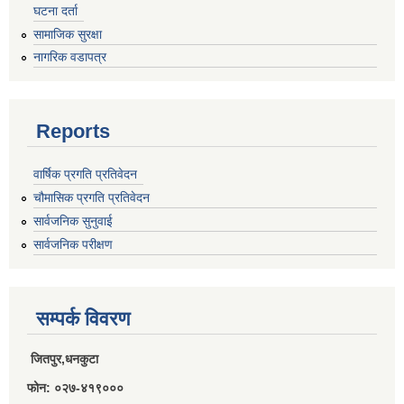
घटना दर्ता
राजपत्राङ्कित निजामती कर्मचारीको निमित्त बार्षिक कार्य सम्पादन मूल्याङ्कन फारम( रा.प तृतिय श्रेणीका लागी)
सामाजिक सुरक्षा
नागरिक वडापत्र
राजपत्र अनङ्कित तथा श्रेणी विहिन निजामती कर्मचारीको लागी कार्यसम्पादन फारम ।
Reports
वार्षिक प्रगति प्रतिवेदन
चौमासिक प्रगति प्रतिवेदन
सार्वजनिक सुनुवाई
सार्वजनिक परीक्षण
सम्पर्क विवरण
जितपुर,धनकुटा
फोन: ०२७-४१९०००