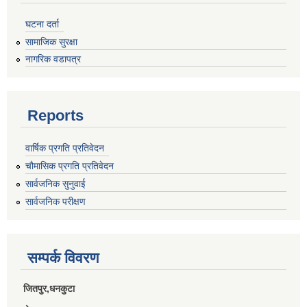
राजपत्राङ्कित निजामती कर्मचारीको निमित्त बार्षिक कार्य सम्पादन मूल्याङ्कन फारम( रा.प तृतिय श्रेणीका लागी)
घटना दर्ता
सामाजिक सुरक्षा
नागरिक वडापत्र
राजपत्र अनङ्कित तथा श्रेणी विहिन निजामती कर्मचारीको लागी कार्यसम्पादन फारम ।
Reports
वार्षिक प्रगति प्रतिवेदन
चौमासिक प्रगति प्रतिवेदन
सार्वजनिक सुनुवाई
सार्वजनिक परीक्षण
सम्पर्क विवरण
जितपुर,धनकुटा