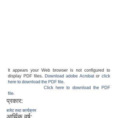
राजपत्राङ्कित निजामती कर्मचारीको निमित्त बार्षिक कार्य सम्पादन मूल्याङ्कन फारम( रा.प तृतिय श्रेणीका लागी)
राजपत्र अनङ्कित तथा श्रेणी विहिन निजामती कर्मचारीको लागी कार्यसम्पादन फारम ।
It appears your Web browser is not configured to
display PDF files.
Download adobe Acrobat
or
click
here to download the PDF file.
Click here to download the PDF
file.
प्रकार:
बजेट तथा कार्यक्रम
आर्थिक वर्ष: