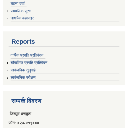
घटना दर्ता
राजपत्राङ्कित निजामती कर्मचारीको निमित्त बार्षिक कार्य सम्पादन मूल्याङ्कन फारम( रा.प तृतिय श्रेणीका लागी)
सामाजिक सुरक्षा
नागरिक वडापत्र
राजपत्र अनङ्कित तथा श्रेणी विहिन निजामती कर्मचारीको लागी कार्यसम्पादन फारम ।
Reports
वार्षिक प्रगति प्रतिवेदन
चौमासिक प्रगति प्रतिवेदन
सार्वजनिक सुनुवाई
सार्वजनिक परीक्षण
सम्पर्क विवरण
जितपुर,धनकुटा
फोन: ०२७-४१९०००