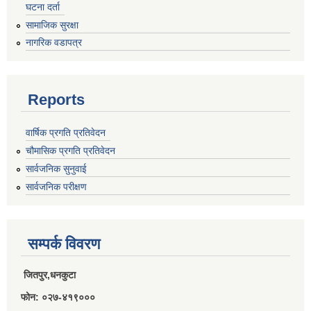
घटना दर्ता
राजपत्राङ्कित निजामती कर्मचारीको निमित्त बार्षिक कार्य सम्पादन मूल्याङ्कन फारम( रा.प तृतिय श्रेणीका लागी)
सामाजिक सुरक्षा
नागरिक वडापत्र
राजपत्र अनङ्कित तथा श्रेणी विहिन निजामती कर्मचारीको लागी कार्यसम्पादन फारम ।
Reports
वार्षिक प्रगति प्रतिवेदन
चौमासिक प्रगति प्रतिवेदन
सार्वजनिक सुनुवाई
सार्वजनिक परीक्षण
सम्पर्क विवरण
जितपुर,धनकुटा
फोन: ०२७-४१९०००