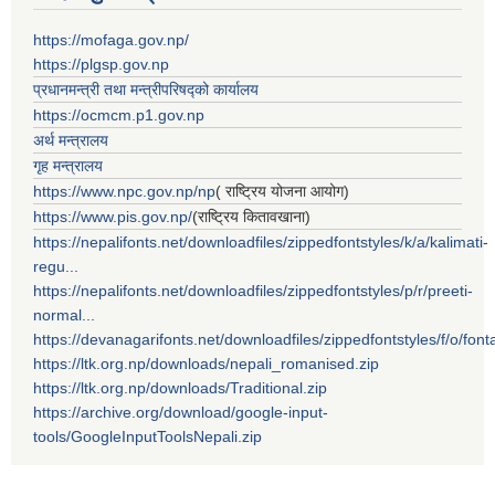
https://mofaga.gov.np/
https://plgsp.gov.np
प्रधानमन्त्री तथा मन्त्रीपरिषद्को कार्यालय
https://ocmcm.p1.gov.np
अर्थ मन्त्रालय
गृह मन्त्रालय
https://www.npc.gov.np/np
( राष्ट्रिय योजना आयोग)
https://www.pis.gov.np/
(राष्ट्रिय कितावखाना)
https://nepalifonts.net/downloadfiles/zippedfontstyles/k/a/kalimati-
regu...
https://nepalifonts.net/downloadfiles/zippedfontstyles/p/r/preeti-
normal...
https://devanagarifonts.net/downloadfiles/zippedfontstyles/f/o/font
https://ltk.org.np/downloads/nepali_romanised.zip
https://ltk.org.np/downloads/Traditional.zip
https://archive.org/download/google-input-
tools/GoogleInputToolsNepali.zip