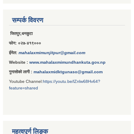
राजपत्राङ्कित निजामती कर्मचारीको निमित्त बार्षिक कार्य सम्पादन मूल्याङ्कन फारम( रा.प तृतिय श्रेणीका लागी)
सम्पर्क विवरण
जितपुर,धनकुटा
राजपत्र अनङ्कित तथा श्रेणी विहिन निजामती कर्मचारीको लागी कार्यसम्पादन फारम ।
फोन: ०२७-४१९०००
ईमेल:
mahalaxmimunjitpur@gmail.com
Website :
www.mahalaxmimundhankuta.gov.np
गुनासोको लागी :
mahalaxmidktgunaso@gmail.com
Youtube Channel:
https://youtu.be/lZnlw68Hv64?
feature=shared
महत्वपुर्ण लिङ्क