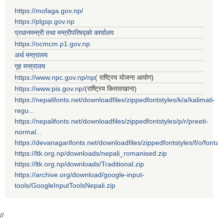
https://mofaga.gov.np/
https://plgsp.gov.np
प्रधानमन्त्री तथा मन्त्रीपरिषद्को कार्यालय
https://ocmcm.p1.gov.np
अर्थ मन्त्रालय
गृह मन्त्रालय
https://www.npc.gov.np/np
( राष्ट्रिय योजना आयोग)
https://www.pis.gov.np/
(राष्ट्रिय कितावखाना)
https://nepalifonts.net/downloadfiles/zippedfontstyles/k/a/kalimati-
regu...
https://nepalifonts.net/downloadfiles/zippedfontstyles/p/r/preeti-
normal...
https://devanagarifonts.net/downloadfiles/zippedfontstyles/f/o/font
https://ltk.org.np/downloads/nepali_romanised.zip
https://ltk.org.np/downloads/Traditional.zip
https://archive.org/download/google-input-
tools/GoogleInputToolsNepali.zip
//