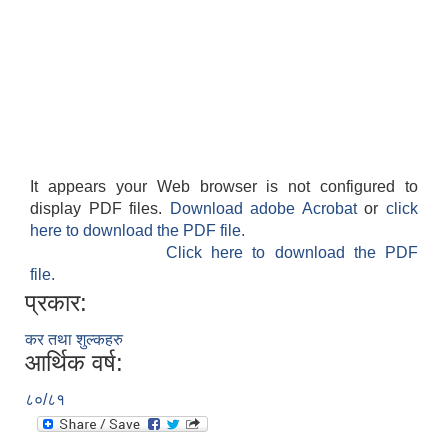
राजपत्राङ्कित निजामती कर्मचारीको निमित्त बार्षिक कार्य सम्पादन मूल्याङ्कन फारम( रा.प तृतिय श्रेणीका लागी)
राजपत्र अनङ्कित तथा श्रेणी विहिन निजामती कर्मचारीको लागी कार्यसम्पादन फारम ।
It appears your Web browser is not configured to
display PDF files.
Download adobe Acrobat
or
click
here to download the PDF file.
Click here to download the PDF
file.
प्रकार:
कर तथा शुल्कहरु
आर्थिक वर्ष:
८०/८१