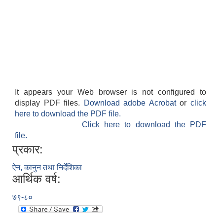
राजपत्राङ्कित निजामती कर्मचारीको निमित्त बार्षिक कार्य सम्पादन मूल्याङ्कन फारम( रा.प तृतिय श्रेणीका लागी)
राजपत्र अनङ्कित तथा श्रेणी विहिन निजामती कर्मचारीको लागी कार्यसम्पादन फारम ।
It appears your Web browser is not configured to
display PDF files.
Download adobe Acrobat
or
click
here to download the PDF file.
Click here to download the PDF
file.
प्रकार:
ऐन, कानुन तथा निर्देशिका
आर्थिक वर्ष:
७९-८०