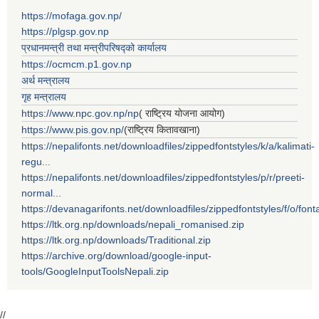
https://mofaga.gov.np/
https://plgsp.gov.np
प्रधानमन्त्री तथा मन्त्रीपरिषद्को कार्यालय
https://ocmcm.p1.gov.np
अर्थ मन्त्रालय
गृह मन्त्रालय
https://www.npc.gov.np/np
( राष्ट्रिय योजना आयोग)
https://www.pis.gov.np/
(राष्ट्रिय कितावखाना)
https://nepalifonts.net/downloadfiles/zippedfontstyles/k/a/kalimati-
regu...
https://nepalifonts.net/downloadfiles/zippedfontstyles/p/r/preeti-
normal...
https://devanagarifonts.net/downloadfiles/zippedfontstyles/f/o/font
https://ltk.org.np/downloads/nepali_romanised.zip
https://ltk.org.np/downloads/Traditional.zip
https://archive.org/download/google-input-
tools/GoogleInputToolsNepali.zip
//